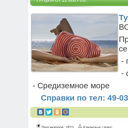
ТУРЦИЯ ОТ 22'000 РУБ.
Т
В
П
се
- 
- 
- Средиземное море
Справки по тел: 49-03-
Просмотров: 1823
Ключевые слова: