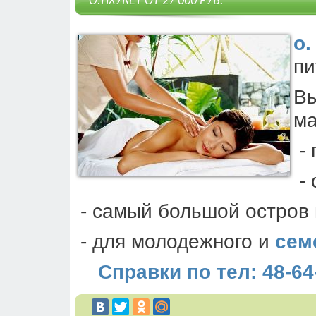
О.ПХУКЕТ ОТ 27'000 РУБ.
о.
пи
Вы
ма
- 
- 
- самый большой остров 
- для молодежного и
сем
Справки по тел: 48-64-