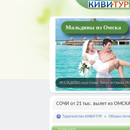
Мальдивы из Омска
МАЛЬДИВЫ стали ближе. Вылет из Омска, Новос
СОЧИ от 21 тыс. вылет из ОМСКА
Турагентство КИВИ-ТУР
»
Облако тего