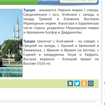
КАТЕГОРИЯ:
ОПИСАНИЕ СТРАН АЗИЯ
Турция
- омывается Черным морем с севера,
Средиземным с юга, Эгейским с запада, и
между Тракией и Ближним Востоком
Мраморным морем. Азиатская и Европейская
части страны разделены Мраморным морем
и проливами Босфор и Дарданеллы.
Турция
граничит с Болгарией - на севере, с
Грецией на западе, с Грузией и Арменией в
Закавказье, с Ираном и Ираком на востоке, с
Сирией в междуречье Тигра и Евфрата.
Высшая вершина - Большой Арарат на
Востоке (5165 м).