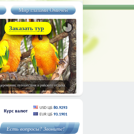
Мир глазами Омичей
Заказать тур
еремонии, путешествия и райского отдыха.
USD ЦБ
80.9293
Курс валют
EUR ЦБ
93.1901
Есть вопросы? Звоните!